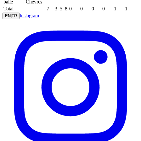
balle
Chèvres
Total
7
3
5
8
0
0
0
0
1
1
Instagram
EN
|
FR