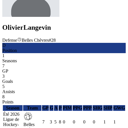
Olivier
Langevin
Defense
Belles Chèvres
#
28
D
Position
1
Seasons
7
GP
3
Goals
5
Assists
8
Points
Season
Team
GP
G
A
P
PIM
PPG
PPP
SHG
SHP
GWG
Été 2026
Ligue de
7
3
5
8
0
0
0
0
1
1
Hockey-
Belles